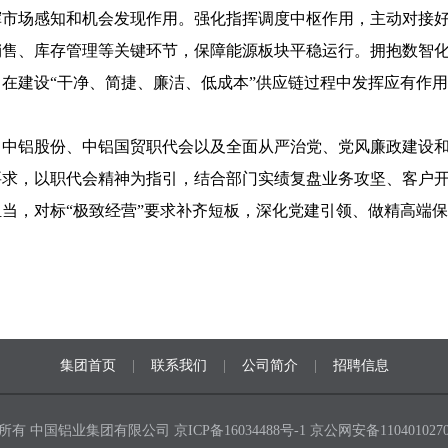
挥市场感知和机会发现作用。强化指挥调度中枢作用，主动对接
售、库存管理等关键环节，保障能源板块平稳运行。拥抱数智化
在建设“干净、简捷、廉洁、低成本”供应链过程中发挥应有作
、中铝股份、中铝国贸职代会以及全面从严治党、党风廉政建设
要求，以职代会精神为指引，结合部门实绩复盘业务攻坚、客户
当，对标“极致经营”要求补齐短板，深化党建引领、做精高端
集团首页
|
联系我们
|
公司简介
|
招聘信息
所有 中国铝业集团有限公司
京ICP备16034488号-1
京公网安备1104010270